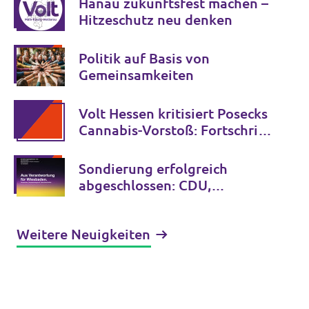
Hanau zukunftsfest machen –
Hitzeschutz neu denken
Politik auf Basis von
Gemeinsamkeiten
Volt Hessen kritisiert Posecks
Cannabis-Vorstoß: Fortschritt
statt Rückkehr zur
gescheiterten Verbotspolitik
Sondierung erfolgreich
abgeschlossen: CDU,
BÜNDNIS 90/DIE GRÜNEN,
FDP und Volt nehmen
Weitere Neuigkeiten
Koalitionsverhandlungen auf