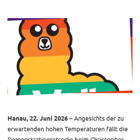
Volt Deutschland Merchandise Shop
Unsere Events
Kommunalwahl 2026
Mache bei uns mit!
Deine Spende für Volt!
Leichte Sprache
Jobs bei Volt Hessen
Hanau, 22. Juni 2026
– Angesichts der zu
erwartenden hohen Temperaturen fällt die
Demonstrationsstrecke beim Christopher