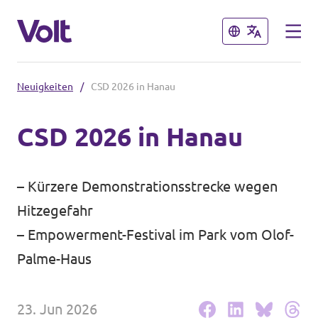
Schließen
Schließen
Neuigkeiten
/
CSD 2026 in Hanau
Volt in Hessen
CSD 2026 in Hanau
Lokale hessische Teams
Programm
Hessische Volt-Termine
– Kürzere Demonstrationsstrecke wegen
Über Volt
Hitzegefahr
Volt in Deutschland
– Empowerment-Festival im Park vom Olof-
Menschen
Palme-Haus
Website Volt Deutschland
Volt in deinem Bundesland
Neuigkeiten
23. Jun 2026