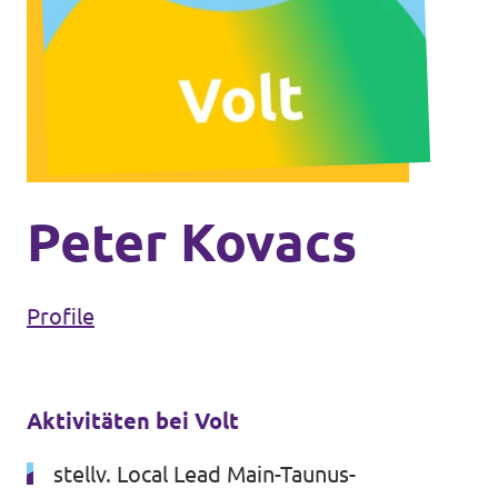
Volt Deutschland Merchandise Shop
Unsere Events
Kommunalwahl 2026
Mache bei uns mit!
Peter Kovacs
Deine Spende für Volt!
Profile
Leichte Sprache
Jobs bei Volt Hessen
Aktivitäten bei Volt
stellv. Local Lead Main-Taunus-