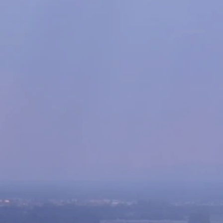
Volt Deutschland Merchandise Shop
Unsere Events
Kommunalwahl 2026
Mache bei uns mit!
Deine Spende für Volt!
Leichte Sprache
Jobs bei Volt Hessen