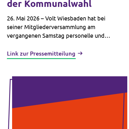
der Kommunalwahl
26. Mai 2026 – Volt Wiesbaden hat bei
seiner Mitgliederversammlung am
vergangenen Samstag personelle und
inhaltliche Weichen für die kommende
politische Arbeit gestellt. Neben
Link zur Pressemitteilung
organisatorischen Themen stand
insbesondere die Nachbesetzung der
vakanten Position der stellvertretenden
Vorsitzenden im Mittelpunkt.