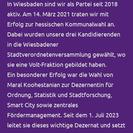
In Wiesbaden sind wir als Partei seit 2018
Volt Deutschland Merchandise Shop
Unsere Events
aktiv. Am 14. März 2021 traten wir mit
Erfolg zur hessischen Kommunalwahl an.
Dabei wurden unsere drei Kandidierenden
Kommunalwahl 2026
in die Wiesbadener
Stadtverordnetenversammlung gewählt, wo
Mache bei uns mit!
sie eine Volt-Fraktion gebildet haben.
Ein besonderer Erfolg war die Wahl von
Deine Spende für Volt!
Maral Koohestanian zur Dezernentin für
Leichte Sprache
Ordnung, Statistik und Stadtforschung,
Smart City sowie zentrales
Jobs bei Volt Hessen
Fördermanagement. Seit dem 1. Juli 2023
leitet sie dieses wichtige Dezernat und setzt