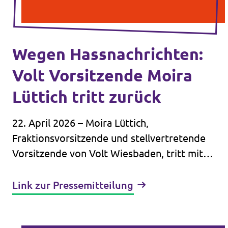
Wegen Hassnachrichten:
Volt Vorsitzende Moira
Lüttich tritt zurück
22. April 2026 – Moira Lüttich,
Fraktionsvorsitzende und stellvertretende
Vorsitzende von Volt Wiesbaden, tritt mit
sofortiger Wirkung von allen ihren Ämtern
zurück. Grund sind Hassnachrichten, die sie
Link zur Pressemitteilung
und ihre Familie in sozialen Medien erhalten
haben. Ausmaß und Inhalte gehen weit über