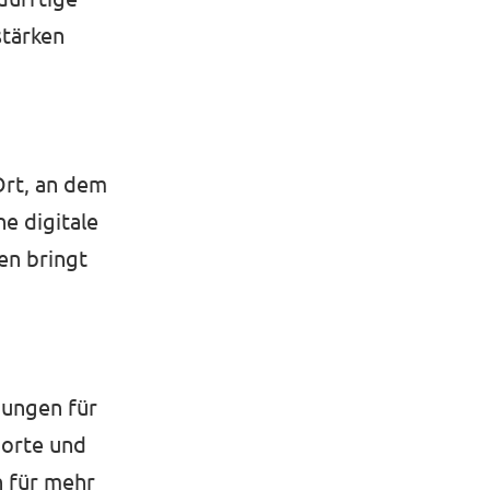
stärken
Ort, an dem
e digitale
en bringt
gungen für
norte und
n für mehr