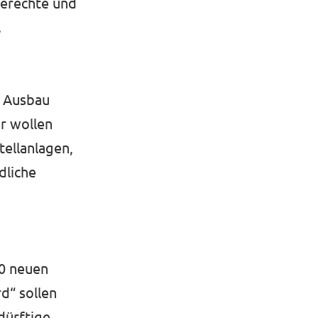
gerechte und
.
n Ausbau
r wollen
tellanlagen,
dliche
0 neuen
d“ sollen
dürftige