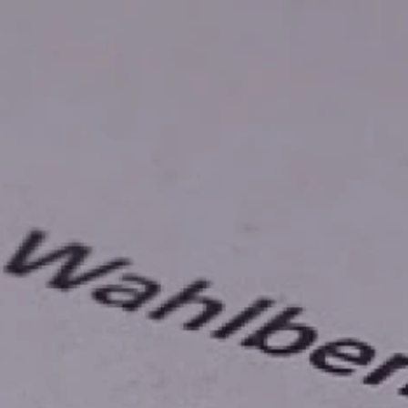
Volt Deutschland Merchandise Shop
Unsere Events
Kommunalwahl 2026
Mache bei uns mit!
Deine Spende für Volt!
Leichte Sprache
Jobs bei Volt Hessen