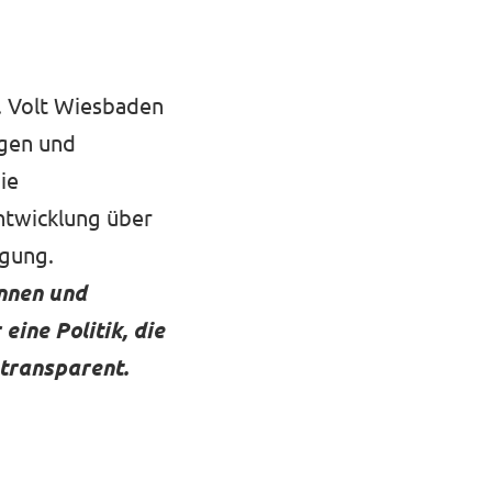
. Volt Wiesbaden
igen und
ie
ntwicklung über
igung.
nnen und
eine Politik, die
 transparent.