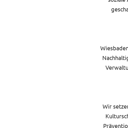
gescha
Wiesbaden 
Nachhalti
Verwaltu
Wir setze
Kultursc
Präventio