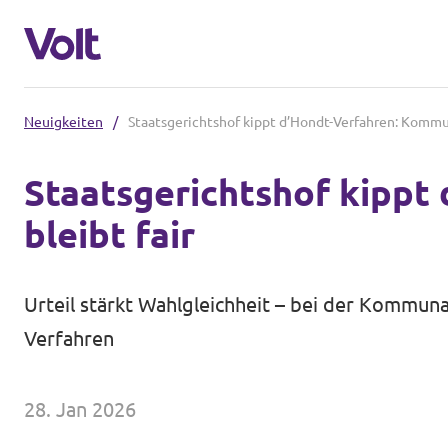
Neuigkeiten
/
Staatsgerichtshof kippt d’Hondt-Verfahren: Kommun
Volt in Hessen
Staatsgerichtshof kippt
Lokale hessische Teams
bleibt fair
Programm
Hessische Volt-Termine
Über Volt
Urteil stärkt Wahlgleichheit – bei der Kommun
Volt in Deutschland
Verfahren
Menschen
Website Volt Deutschland
28. Jan 2026
Volt in deinem Bundesland
Neuigkeiten