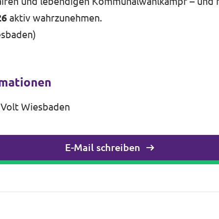
 fairen und lebendigen Kommunalwahlkampf – und r
26
aktiv wahrzunehmen.
esbaden)
rmationen
 Volt Wiesbaden
E-Mail schreiben