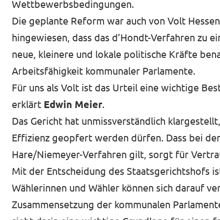
Wettbewerbsbedingungen.
Volt vor Ort in Hessen
Die geplante Reform war auch von Volt Hessen 
hingewiesen, dass das d’Hondt-Verfahren zu ein
neue, kleinere und lokale politische Kräfte ben
Arbeitsfähigkeit kommunaler Parlamente.
Transparenz
Für uns als Volt ist das Urteil eine wichtige Be
Datenschutz
erklärt
Edwin Meier
.
Impressum
Das Gericht hat unmissverständlich klargestell
Kontakt
Effizienz geopfert werden dürfen. Dass bei d
Hare/Niemeyer-Verfahren gilt, sorgt für Vertra
Mit der Entscheidung des Staatsgerichtshofs is
Wählerinnen und Wähler können sich darauf ver
Zusammensetzung der kommunalen Parlamente d