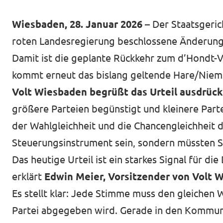
Volt Deutschland Merchandise Shop
Unsere Events
Wiesbaden, 28. Januar 2026
– Der Staatsgeric
roten Landesregierung beschlossene Änderung 
Damit ist die geplante Rückkehr zum d’Hondt-
Kommunalwahl 2026
kommt erneut das bislang geltende Hare/Niem
Volt Wiesbaden begrüßt das Urteil ausdrückl
Mache bei uns mit!
größere Parteien begünstigt und kleinere Part
der Wahlgleichheit und die Chancengleichheit de
Deine Spende für Volt!
Steuerungsinstrument sein, sondern müssten S
Leichte Sprache
Das heutige Urteil ist ein starkes Signal für 
erklärt
Edwin Meier, Vorsitzender von Volt 
Jobs bei Volt Hessen
Es stellt klar: Jede Stimme muss den gleichen 
Partei abgegeben wird. Gerade in den Kommunen