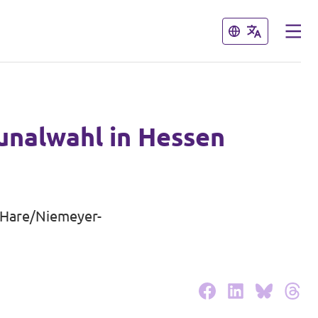
Schließen
Schließen
unalwahl in Hessen
e Hare/Niemeyer-