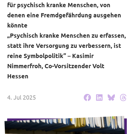
Volt Deutschland Merchandise Shop
für psychisch kranke Menschen, von
Unsere Events
denen eine Fremdgefährdung ausgehen
könnte
„Psychisch kranke Menschen zu erfassen,
Kommunalwahl 2026
statt ihre Versorgung zu verbessern, ist
reine Symbolpolitik” – Kasimir
Mache bei uns mit!
Nimmerfroh, Co-Vorsitzender Volt
Deine Spende für Volt!
Hessen
Leichte Sprache
4. Jul 2025
Jobs bei Volt Hessen