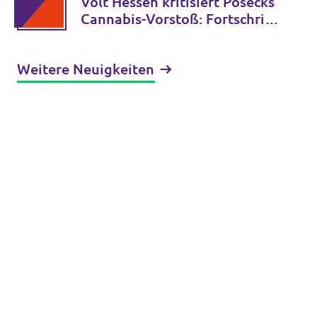
Volt Hessen kritisiert Posecks
Cannabis-Vorstoß: Fortschritt
statt Rückkehr zur
gescheiterten Verbotspolitik
Weitere Neuigkeiten