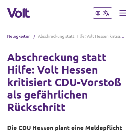
Schließen
Schließen
Neuigkeiten
/
Abschreckung statt Hilfe: Volt Hessen kritisiert CDU-Vorstoß als gefährlichen Rückschritt
Volt in Hessen
Abschreckung statt
Lokale hessische Teams
Hilfe: Volt Hessen
Programm
Hessische Volt-Termine
kritisiert CDU-Vorstoß
Über Volt
als gefährlichen
Volt in Deutschland
Menschen
Rückschritt
Website Volt Deutschland
Volt in deinem Bundesland
Neuigkeiten
Die CDU Hessen plant eine Meldepflicht