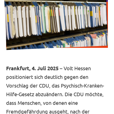
Volt vor Ort in Hessen
Transparenz
Datenschutz
Impressum
Frankfurt, 4. Juli 2025
– Volt Hessen
Kontakt
positioniert sich deutlich gegen den
Vorschlag der CDU, das Psychisch-Kranken-
Hilfe-Gesetz abzuändern. Die CDU möchte,
dass Menschen, von denen eine
Fremdgefährdung ausgeht, nach der