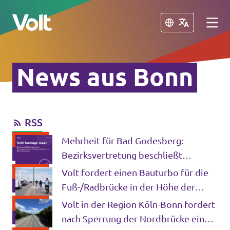
Schließen
Schließen
News aus Bonn
Volt in Nordrhein-Westfalen
Website von Volt NRW
RSS
Programm
Volt vor Ort in NRW
Mehrheit für Bad Godesberg:
Über Volt
Bezirksvertretung beschließt
Volt in Deutschland
Verkehrspaket bis 2034
Volt fordert einen Bauturbo für die
Menschen
Fuß-/Radbrücke in der Höhe der
Volt Deutschland
Ersten Fährgasse und für die Seilbahn
Volt in der Region Köln-Bonn fordert
Volt in deinem Bundesland
nach Sperrung der Nordbrücke ein
Neuigkeiten