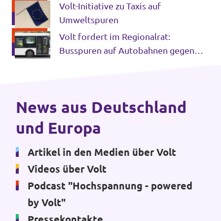
Gesamtkonzept
Volt-Initiative zu Taxis auf
Volt Deutschland Merchandise Shop
Unsere Events
Umweltspuren
Volt fordert im Regionalrat:
Busspuren auf Autobahnen gegen
drohendes Pendler-Chaos zwischen
Kontakt zu Volt Bonn
Köln und Bonn
Mach mit bei Volt Bonn
News aus Deutschland
und Europa
Deine Spende für Volt
Werde Mitglied von Volt
Artikel in den Medien über Volt
Videos über Volt
Podcast "Hochspannung - powered
by Volt"
Volt Bonn Newsletter
Pressekontakte