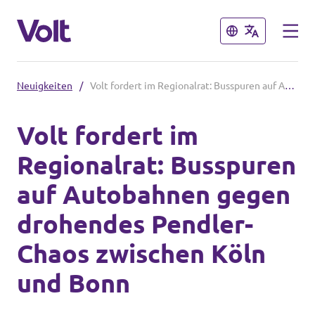
Schließen
Schließen
Neuigkeiten
/
Volt fordert im Regionalrat: Busspuren auf Autobahnen gegen drohendes Pendler-Chaos zwischen Köln und Bonn
Volt in Nordrhein-Westfalen
Volt fordert im
Website von Volt NRW
Regionalrat: Busspuren
Programm
Volt vor Ort in NRW
auf Autobahnen gegen
Über Volt
drohendes Pendler-
Volt in Deutschland
Menschen
Chaos zwischen Köln
Volt Deutschland
und Bonn
Volt in deinem Bundesland
Neuigkeiten