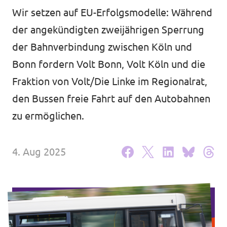
Volt Deutschland Merchandise Shop
Wir setzen auf EU-Erfolgsmodelle: Während
Unsere Events
der angekündigten zweijährigen Sperrung
der Bahnverbindung zwischen Köln und
Bonn fordern Volt Bonn, Volt Köln und die
Kontakt zu Volt Bonn
Fraktion von Volt/Die Linke im Regionalrat,
den Bussen freie Fahrt auf den Autobahnen
Mach mit bei Volt Bonn
zu ermöglichen.
Deine Spende für Volt
4. Aug 2025
Werde Mitglied von Volt
Volt Bonn Newsletter