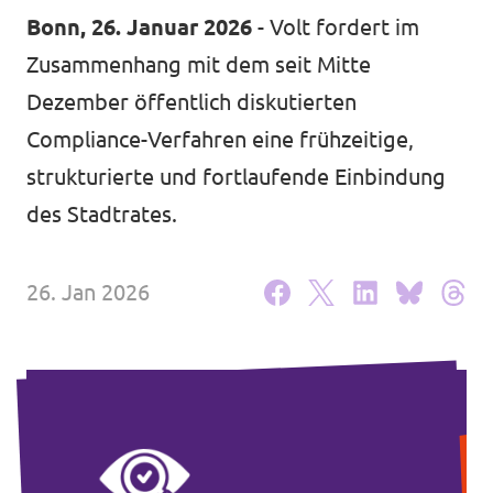
Volt Deutschland Merchandise Shop
Bonn, 26. Januar 2026
- Volt fordert im
Unsere Events
Zusammenhang mit dem seit Mitte
Dezember öffentlich diskutierten
Compliance-Verfahren eine frühzeitige,
Kontakt zu Volt Bonn
strukturierte und fortlaufende Einbindung
des Stadtrates.
Mach mit bei Volt Bonn
Deine Spende für Volt
26. Jan 2026
Werde Mitglied von Volt
Volt Bonn Newsletter