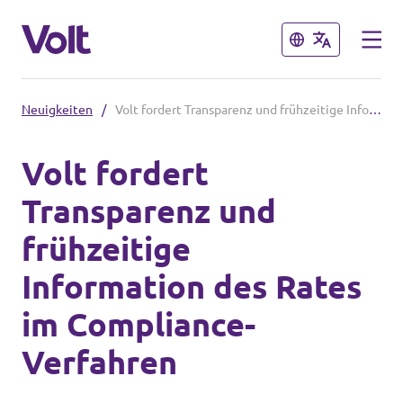
Schließen
Schließen
Neuigkeiten
/
Volt fordert Transparenz und frühzeitige Information des Rates im Compliance-Verfahren
Volt in Nordrhein-Westfalen
Volt fordert
Website von Volt NRW
Transparenz und
Programm
Volt vor Ort in NRW
frühzeitige
Über Volt
Information des Rates
Volt in Deutschland
Menschen
im Compliance-
Volt Deutschland
Verfahren
Volt in deinem Bundesland
Neuigkeiten