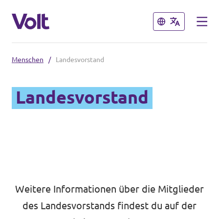
Schließen
Schließen
Menschen
/
Landesvorstand
Volt in Nordrhein-Westfalen
Landesvorstand
Website von Volt NRW
Programm
Volt vor Ort in NRW
Über Volt
Volt in Deutschland
Menschen
Volt Deutschland
Weitere Informationen über die Mitglieder
Volt in deinem Bundesland
des Landesvorstands findest du auf der
Neuigkeiten