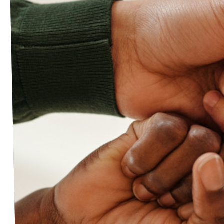
Volt Deutschland Merchandise Shop
Unsere Events
Kontakt zu Volt Bonn
Mach mit bei Volt Bonn
Deine Spende für Volt
Werde Mitglied von Volt
Volt Bonn Newsletter