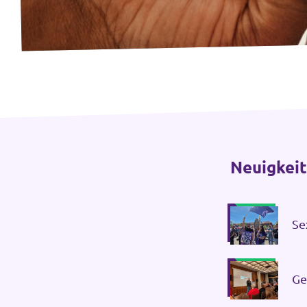
Intranet von Volt Bonn
Impressum
Datenschutz
Neuigkei
Se
in
Ge