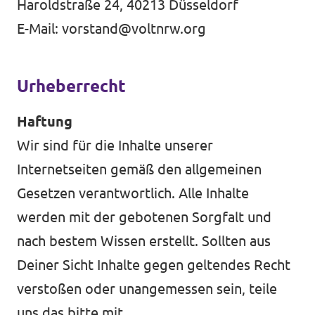
Haroldstraße 24, 40213 Düsseldorf
E-Mail:
vorstand@voltnrw.org
Intranet von Volt Bonn
Urheberrecht
Impressum
Haftung
Datenschutz
Wir sind für die Inhalte unserer
Internetseiten gemäß den allgemeinen
Gesetzen verantwortlich. Alle Inhalte
werden mit der gebotenen Sorgfalt und
nach bestem Wissen erstellt. Sollten aus
Deiner Sicht Inhalte gegen geltendes Recht
verstoßen oder unangemessen sein, teile
uns das bitte mit.