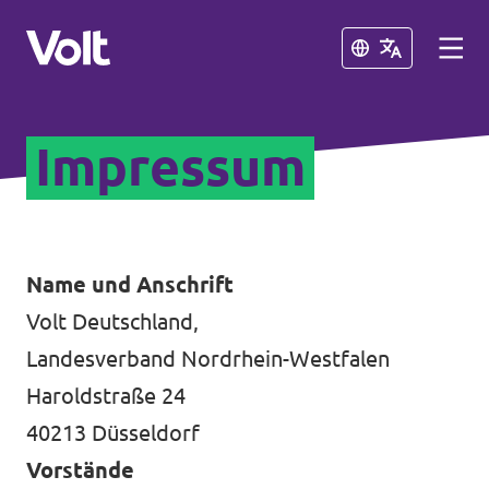
Schließen
Schließen
Impressum
Volt in Nordrhein-Westfalen
Website von Volt NRW
Programm
Volt vor Ort in NRW
Name und Anschrift
Volt Deutschland,
Über Volt
Volt in Deutschland
Landesverband Nordrhein-Westfalen
Menschen
Haroldstraße 24
Volt Deutschland
40213 Düsseldorf
Volt in deinem Bundesland
Neuigkeiten
Vorstände