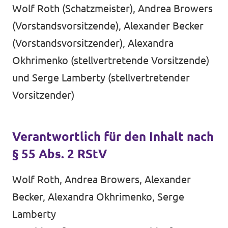
Volt Deutschland Merchandise Shop
Wolf Roth (Schatzmeister), Andrea Browers
Unsere Events
(Vorstandsvorsitzende), Alexander Becker
(Vorstandsvorsitzender), Alexandra
Okhrimenko (stellvertretende Vorsitzende)
Kontakt zu Volt Bonn
und Serge Lamberty (stellvertretender
Vorsitzender)
Mach mit bei Volt Bonn
Deine Spende für Volt
Verantwortlich für den Inhalt nach
§ 55 Abs. 2 RStV
Werde Mitglied von Volt
Wolf Roth, Andrea Browers, Alexander
Becker, Alexandra Okhrimenko, Serge
Lamberty
Volt Bonn Newsletter