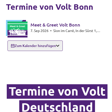
Volt Deutschland Merchandise Shop
Termine von Volt Bonn
Unsere Events
Meet & Greet Volt Bonn
7. Sep 2026
•
Sion im Carré, In der Sürst 1,
Kontakt zu Volt Bonn
53111 Bonn
Zum Kalender hinzufügen
Mach mit bei Volt Bonn
Deine Spende für Volt
Werde Mitglied von Volt
Termine von Volt
Deutschland
Volt Bonn Newsletter