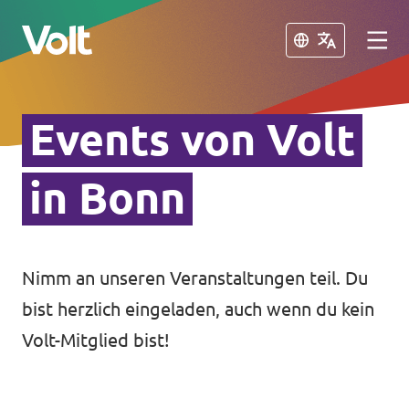
Schließen
Schließen
Events von Volt
Volt in Nordrhein-Westfalen
Website von Volt NRW
in Bonn
Programm
Volt vor Ort in NRW
Über Volt
Nimm an unseren Veranstaltungen teil. Du
Volt in Deutschland
bist herzlich eingeladen, auch wenn du kein
Menschen
Volt Deutschland
Volt-Mitglied bist!
Volt in deinem Bundesland
Neuigkeiten