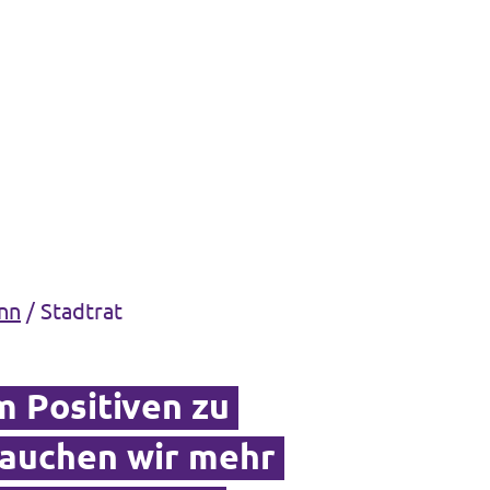
onn
/
Stadtrat
um Positiven zu
rauchen wir mehr