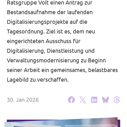
Ratsgruppe Volt einen Antrag zur
Volt Deutschland Merchandise Shop
Unsere Events
Bestandsaufnahme der laufenden
Digitalisierungsprojekte auf die
Tagesordnung. Ziel ist es, dem neu
eingerichteten Ausschuss für
Kontakt zu Volt Bonn
Digitalisierung, Dienstleistung und
Mach mit bei Volt Bonn
Verwaltungsmodernisierung zu Beginn
seiner Arbeit ein gemeinsames, belastbares
Deine Spende für Volt
Lagebild zu verschaffen.
Werde Mitglied von Volt
30. Jan 2026
Volt Bonn Newsletter