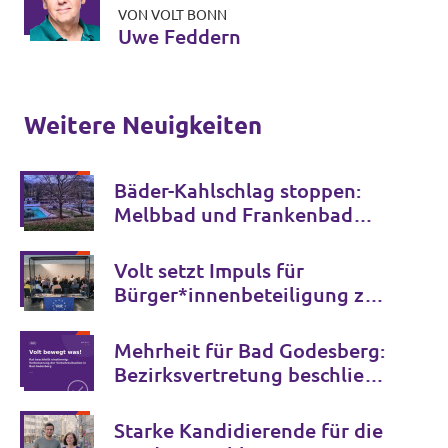
VON VOLT BONN
Uwe Feddern
Weitere Neuigkeiten
Bäder-Kahlschlag stoppen:
Melbbad und Frankenbad
erhalten!
Volt setzt Impuls für
Bürger*innenbeteiligung zur
Zukunft der Bonner Bühnen
Mehrheit für Bad Godesberg:
Bezirksvertretung beschließt
Verkehrspaket bis 2034
Starke Kandidierende für die