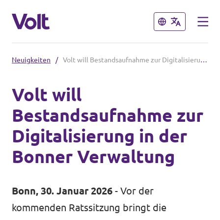
Schließen
Schließen
Neuigkeiten
/
Volt will Bestandsaufnahme zur Digitalisierung in der Bonner Verwaltung
Volt in Nordrhein-Westfalen
Volt will
Website von Volt NRW
Bestandsaufnahme zur
Programm
Volt vor Ort in NRW
Digitalisierung in der
Über Volt
Bonner Verwaltung
Volt in Deutschland
Menschen
Volt Deutschland
Bonn, 30. Januar 2026
- Vor der
Volt in deinem Bundesland
kommenden Ratssitzung bringt die
Neuigkeiten