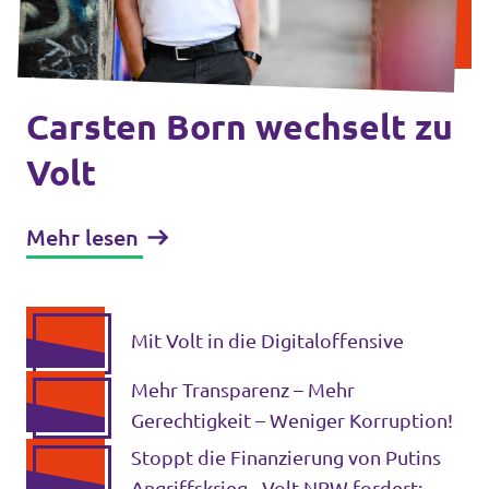
Volt Deutschland Merchandise Shop
Unsere Events
Carsten Born wechselt zu
Presse
Volt
Mache bei uns mit!
Mehr lesen
Deine Spende für Volt!
Jobs bei Volt
Mit Volt in die Digitaloffensive
Mehr Transparenz – Mehr
Gerechtigkeit – Weniger Korruption!
Stoppt die Finanzierung von Putins
Städteteams im Ruhrgebiet
Angriffskrieg - Volt NRW fordert: