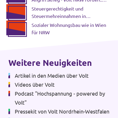
Energie Embargo jetzt!
Steuergerechtigkeit und
Steuermehreinnahmen in
Milliardenhöhe durch Digitalisierung
Transparenz
Sozialer Wohnungsbau wie in Wien
der Umsatzsteuer
für NRW
Datenschutz
Impressum
Weitere Neuigkeiten
Artikel in den Medien über Volt
Videos über Volt
Podcast "Hochspannung - powered by
Volt"
Pressekit von Volt Nordrhein-Westfalen