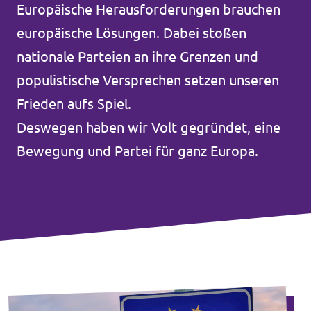
Europäische Herausforderungen brauchen
Volt Deutschland Merchandise Shop
Unsere Events
europäische Lösungen. Dabei stoßen
nationale Parteien an ihre Grenzen und
populistische Versprechen setzen unseren
Presse
Frieden aufs Spiel.
Deswegen haben wir Volt gegründet, eine
Mache bei uns mit!
Bewegung und Partei für ganz Europa.
Deine Spende für Volt!
Jobs bei Volt
Städteteams im Ruhrgebiet