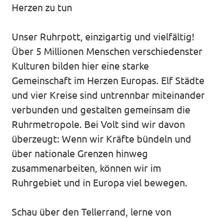
Volt Deutschland Merchandise Shop
Herzen zu tun
Unsere Events
Unser Ruhrpott, einzigartig und vielfältig!
Über 5 Millionen Menschen verschiedenster
Kulturen bilden hier eine starke
Presse
Gemeinschaft im Herzen Europas. Elf Städte
und vier Kreise sind untrennbar miteinander
Mache bei uns mit!
verbunden und gestalten gemeinsam die
Deine Spende für Volt!
Ruhrmetropole. Bei Volt sind wir davon
überzeugt: Wenn wir Kräfte bündeln und
Jobs bei Volt
über nationale Grenzen hinweg
zusammenarbeiten, können wir im
Ruhrgebiet und in Europa viel bewegen.
Städteteams im Ruhrgebiet
Schau über den Tellerrand, lerne von