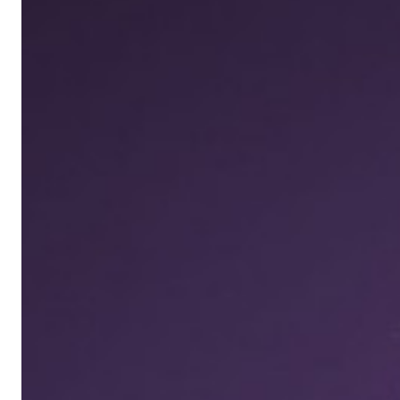
Volt Deutschland Merchandise Shop
Unsere Events
Presse
Mache bei uns mit!
Deine Spende für Volt!
Jobs bei Volt
Städteteams im Ruhrgebiet