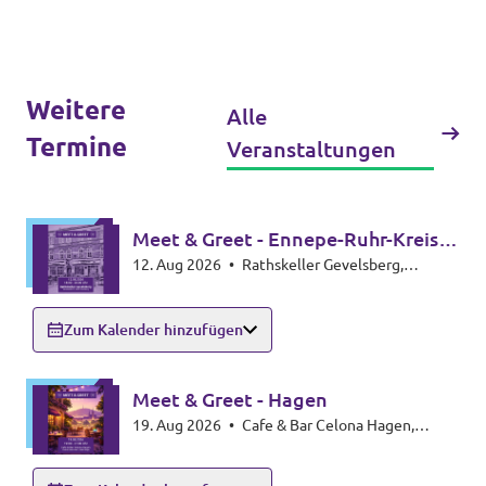
Weitere
Alle
Termine
Veranstaltungen
Meet & Greet - Ennepe-Ruhr-Kreis
12. Aug 2026
•
Rathskeller Gevelsberg,
(EN)
Mittelstraße 55, 58285 Gevelsberg
Zum Kalender hinzufügen
Meet & Greet - Hagen
19. Aug 2026
•
Cafe & Bar Celona Hagen,
Friedrich-Ebert-Platz 3, 58095 Hagen