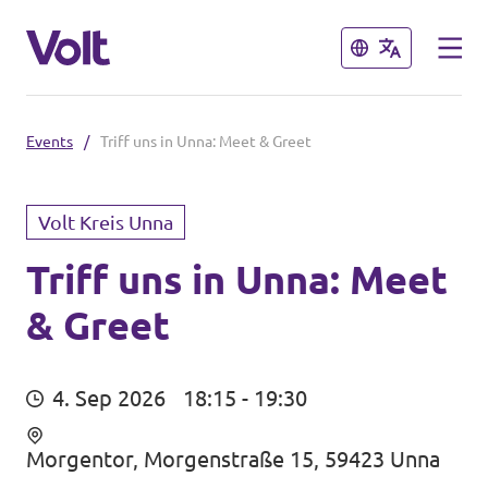
Schließen
Schließen
Events
/
Triff uns in Unna: Meet & Greet
Volt in Nordrhein-Westfalen
Website von Volt NRW
Volt Kreis Unna
Programm
Volt vor Ort in NRW
Triff uns in Unna: Meet
& Greet
Über Volt
Volt in Deutschland
Menschen
4. Sep 2026
18:15 - 19:30
Website
Volt in deinem Bundesland
Morgentor, Morgenstraße 15, 59423 Unna
Neuigkeiten