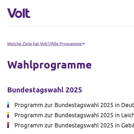
Volt in Nordrhein-Westfalen
Welche Ziele hat Volt?
/
Alle Programme
Website von Volt NRW
Wahlprogramme
Programm
Volt vor Ort in NRW
Über Volt
Bundestagswahl 2025
Volt in Deutschland
Menschen
Programm zur Bundestagswahl 2025 in Deut
Website
Programm zur Bundestagswahl 2025 in Leich
Volt in deinem Bundesland
Programm zur Bundestagswahl 2025 in Geb
Neuigkeiten