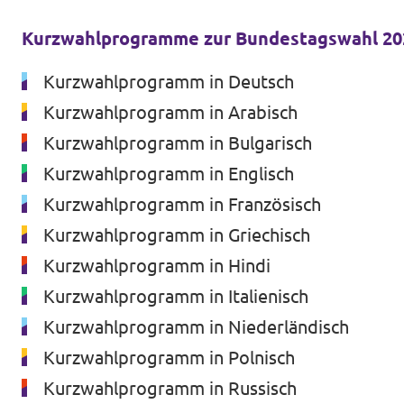
Volt Deutschland Merchandise Shop
Unsere Events
Kurzwahlprogramme zur Bundestagswahl 20
Kurzwahlprogramm in Deutsch
Kurzwahlprogramm in Arabisch
Presse
Kurzwahlprogramm in Bulgarisch
Kurzwahlprogramm in Englisch
Mache bei uns mit!
Kurzwahlprogramm in Französisch
Deine Spende für Volt!
Kurzwahlprogramm in Griechisch
Kurzwahlprogramm in Hindi
Jobs bei Volt
Kurzwahlprogramm in Italienisch
Kurzwahlprogramm in Niederländisch
Kurzwahlprogramm in Polnisch
Städteteams im Ruhrgebiet
Kurzwahlprogramm in Russisch