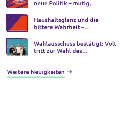
neue Politik – mutig,
lösungsorientiert, europäisch.
Haushaltsglanz und die
bittere Wahrheit –
Jugendamt-Schulden müssen
sofort aufgeklärt werden
Wahlausschuss bestätigt: Volt
tritt zur Wahl des
Ruhrparlaments an
Weitere Neuigkeiten