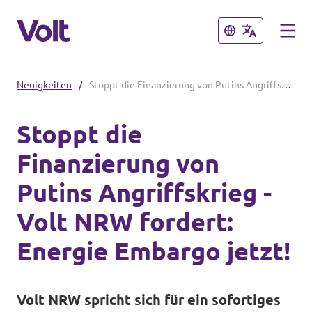
Schließen
Schließen
Neuigkeiten
/
Stoppt die Finanzierung von Putins Angriffskrieg - Volt NRW fordert: Energie Embargo jetzt!
Volt in Nordrhein-Westfalen
Stoppt die
Website von Volt NRW
Finanzierung von
Programm
Volt vor Ort in NRW
Putins Angriffskrieg -
Über Volt
Volt NRW fordert:
Volt in Deutschland
Menschen
Energie Embargo jetzt!
Website
Volt in deinem Bundesland
Neuigkeiten
Volt NRW spricht sich für ein sofortiges