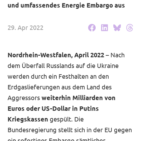
Volt Deutschland Merchandise Shop
und umfassendes Energie Embargo aus
Unsere Events
29. Apr 2022
Presse
Nordrhein-Westfalen, April 2022
– Nach
Mache bei uns mit!
dem Überfall Russlands auf die Ukraine
werden durch ein Festhalten an den
Deine Spende für Volt!
Erdgaslieferungen aus dem Land des
Jobs bei Volt
Aggressors
weiterhin Milliarden von
Euros oder US-Dollar in Putins
Kriegskassen
gespült. Die
Bundesregierung stellt sich in der EU gegen
Städteteams im Ruhrgebiet
ein sofortiges Embargo sämtlicher