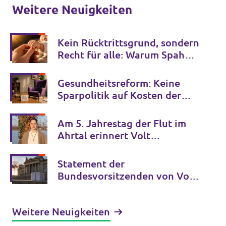
Weitere Neuigkeiten
Kein Rücktrittsgrund, sondern
Recht für alle: Warum Spahns
Familienglück kein Privileg
bleiben darf
Gesundheitsreform: Keine
Sparpolitik auf Kosten der
psychischen Gesundheit
Am 5. Jahrestag der Flut im
Ahrtal erinnert Volt
Deutschland an die Opfer der
Klimakrise und fordert
Statement der
entschlossenes Handeln
Bundesvorsitzenden von Volt
Deutschland zur GFF-Studie
über die AfD
Weitere Neuigkeiten