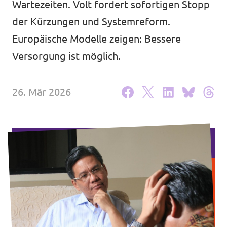
Wartezeiten. Volt fordert sofortigen Stopp
Unsere Events
der Kürzungen und Systemreform.
Europäische Modelle zeigen: Bessere
Versorgung ist möglich.
Deine Spende für Volt!
26. Mär 2026
Mache bei uns mit!
Pressemitteilungen
Hochspannung - powered by Volt - Podcast
Leichte Sprache
Jobs bei Volt