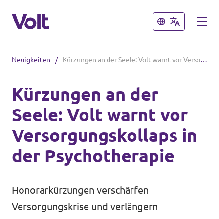
Schließen
Schließen
Neuigkeiten
/
Kürzungen an der Seele: Volt warnt vor Versorgungskollaps in der Psychotherapie
Volt in Deutschland
Kürzungen an der
Volt in deinem Bundesland
Seele: Volt warnt vor
Programm
Volt Deutschland Merchandise Shop
Versorgungskollaps in
Über Volt
der Psychotherapie
Menschen
Honorarkürzungen verschärfen
Versorgungskrise und verlängern
Neuigkeiten