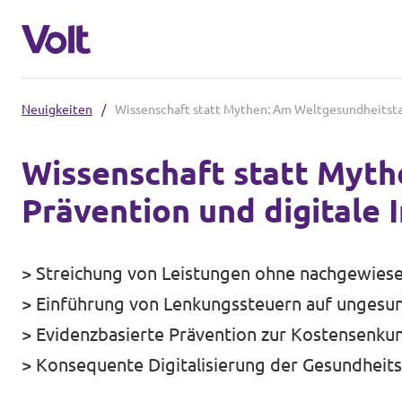
Neuigkeiten
/
Wissenschaft statt Mythen: Am Weltgesundheitstag 
Volt in Deutschland
Wissenschaft statt Myth
Volt in deinem Bundesland
Prävention und digitale 
Programm
Volt Deutschland Merchandise Shop
Über Volt
> Streichung von Leistungen ohne nachgewiese
> Einführung von Lenkungssteuern auf ungesun
Menschen
> Evidenzbasierte Prävention zur Kostensenkun
> Konsequente Digitalisierung der Gesundheits
Neuigkeiten