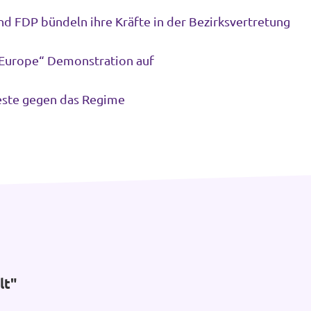
Neue Fraktion für Köln-Ehrenfeld: Volt und FDP bündeln ihre Kräfte in der Bezirksvertretung
e Europe“ Demonstration auf
este gegen das Regime
lt"