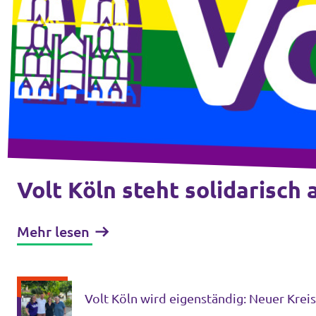
Volt Deutschland Merchandise Shop
Unsere Events
Presse
Mach bei uns mit!
Deine Spende für Volt!
Volt Köln steht solidarisc
Kontakt
Mehr lesen
Ratsfraktion Köln
Volt Köln wird eigenständig: Neuer Kre