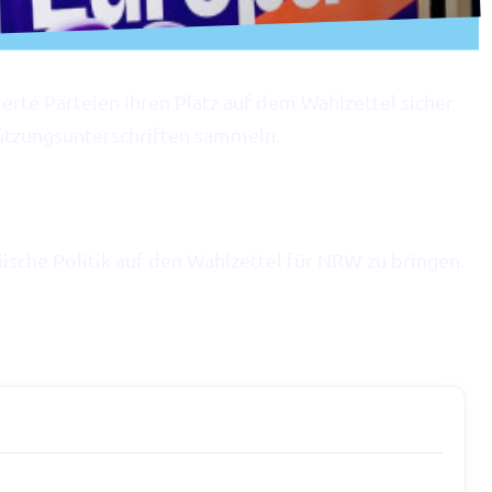
erte Parteien ihren Platz auf dem Wahlzettel sicher
tützungsunterschriften sammeln.
ische Politik auf den Wahlzettel für NRW zu bringen.