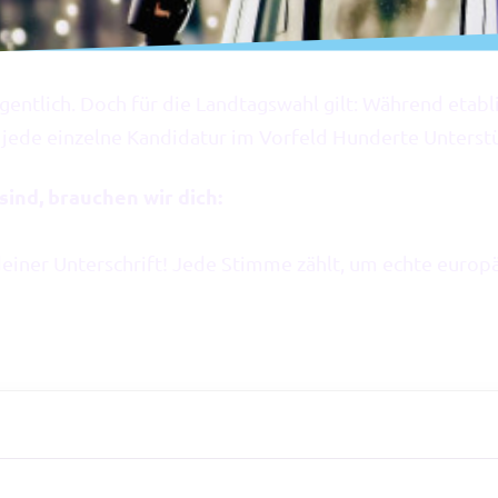
entlich. Doch für die Landtagswahl gilt: Während etabli
r jede einzelne Kandidatur im Vorfeld Hunderte Unters
ind, brauchen wir dich:
einer Unterschrift! Jede Stimme zählt, um echte europä