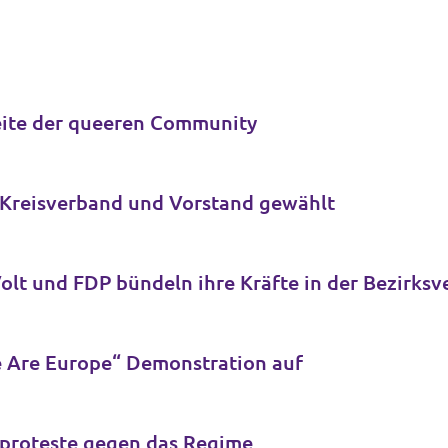
Seite der queeren Community
r Kreisverband und Vorstand gewählt
Neue Fraktion für Köln-Ehrenfeld: Volt und FD
e Are Europe“ Demonstration auf
nproteste gegen das Regime