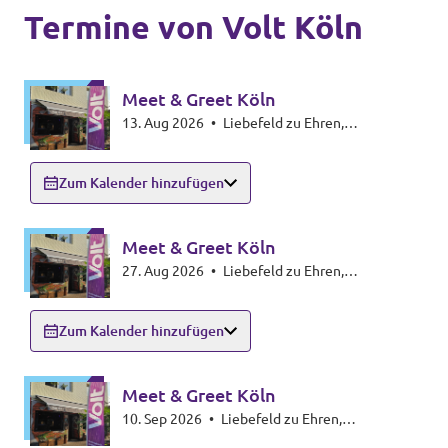
Volt Deutschland Merchandise Shop
Termine von Volt Köln
Unsere Events
Meet & Greet Köln
13. Aug 2026
•
Liebefeld zu Ehren,
Presse
Stammstraße 2a, 50823 Köln
Zum Kalender hinzufügen
Mach bei uns mit!
Meet & Greet Köln
Deine Spende für Volt!
27. Aug 2026
•
Liebefeld zu Ehren,
Stammstraße 2a, 50823 Köln
Kontakt
Zum Kalender hinzufügen
Meet & Greet Köln
Ratsfraktion Köln
10. Sep 2026
•
Liebefeld zu Ehren,
Stammstraße 2a, 50823 Köln