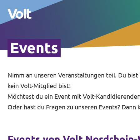
Events
Volt in Nordrhein-Westfalen
Website von Volt NRW
Nimm an unseren Veranstaltungen teil. Du bist
Programm
Teams vor Ort in NRW
kein Volt-Mitglied bist!
Über Volt
Möchtest du ein Event mit Volt-Kandidierenden
Volt in Deutschland
Oder hast du Fragen zu unseren Events? Dann k
Menschen
Website
Volt in deinem Bundesland
Neuigkeiten
Events von Volt Nordrhein