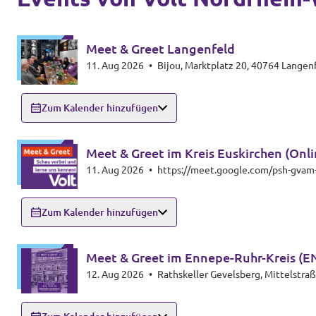
Volt Deutschland Merchandise Shop
Unsere Events
Meet & Greet Langenfeld
11. Aug 2026
•
Bijou, Marktplatz 20, 40764 Langen
Presse
Zum Kalender hinzufügen
Mache bei uns mit!
Meet & Greet im Kreis Euskirchen (Onli
11. Aug 2026
•
https://meet.google.com/psh-gvam
Deine Spende für Volt!
Zum Kalender hinzufügen
Jobs bei Volt
Meet & Greet im Ennepe-Ruhr-Kreis (E
12. Aug 2026
•
Rathskeller Gevelsberg, Mittelstra
Volt in deiner Nähe