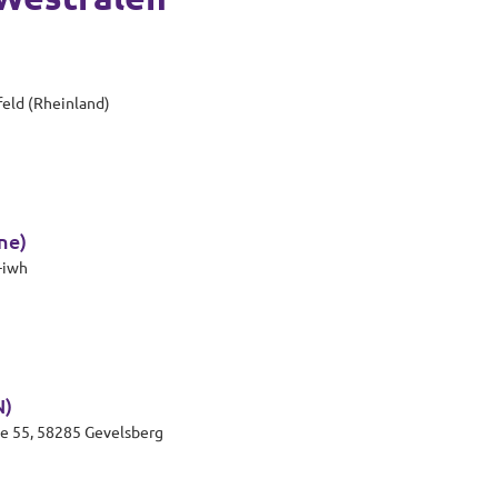
feld (Rheinland)
ne)
-iwh
N)
ße 55, 58285 Gevelsberg