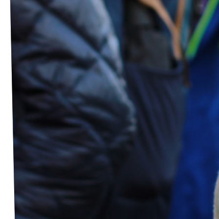
Volt Deutschland Merchandise Shop
Unsere Events
Presse
Mache bei uns mit!
Deine Spende für Volt!
Jobs bei Volt
Volt in deiner Nähe