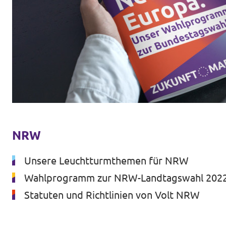
Volt Deutschland Merchandise Shop
Unsere Events
Presse
Mache bei uns mit!
Deine Spende für Volt!
NRW
Jobs bei Volt
Unsere Leuchtturmthemen für NRW
Wahlprogramm zur NRW-Landtagswahl 202
Statuten und Richtlinien von Volt NRW
Volt in deiner Nähe