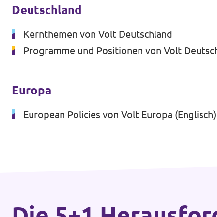
Deutschland
Kernthemen von Volt Deutschland
Transparenz
Programme und Positionen von Volt Deutsc
Datenschutz
Impressum
Europa
European Policies von Volt Europa (Englisch)
Die 5+1 Heraus­fo