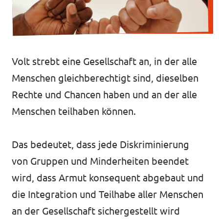
Volt Deutschland Merchandise Shop
Unsere Events
Volt strebt eine Gesellschaft an, in der alle
Presse
Menschen gleichberechtigt sind, dieselben
Rechte und Chancen haben und an der alle
Mach bei uns mit!
Menschen teilhaben können.
Deine Spende für Volt!
Das bedeutet, dass jede Diskriminierung
Kontakt
von Gruppen und Minderheiten beendet
wird, dass Armut konsequent abgebaut und
die Integration und Teilhabe aller Menschen
Ratsfraktion Köln
an der Gesellschaft sichergestellt wird