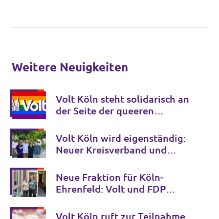
Weitere Neuigkeiten
Volt Köln steht solidarisch an
der Seite der queeren
Community
Volt Köln wird eigenständig:
Neuer Kreisverband und
Vorstand gewählt
Neue Fraktion für Köln-
Ehrenfeld: Volt und FDP
bündeln ihre Kräfte in der
Bezirksvertretung
Volt Köln ruft zur Teilnahme