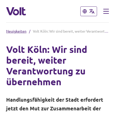
Schließen
Schließen
Neuigkeiten
/
Volt Köln: Wir sind bereit, weiter Verantwortung zu übernehmen
Volt in Nordrhein-Westfalen
Volt Köln: Wir sind
Website von Volt NRW
bereit, weiter
Programm
Volt vor Ort in NRW
Verantwortung zu
Über Volt
übernehmen
Volt in Deutschland
Menschen
Website
Handlungsfähigkeit der Stadt erfordert
Volt in deinem Bundesland
jetzt den Mut zur Zusammenarbeit der
Neuigkeiten