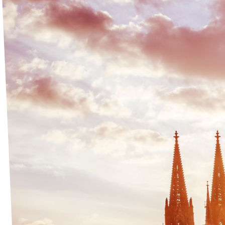
Volt Deutschland Merchandise Shop
Unsere Events
Presse
Mach bei uns mit!
Deine Spende für Volt!
Kontakt
Ratsfraktion Köln