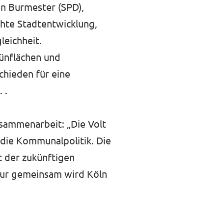
en Burmester (SPD),
chte Stadtentwicklung,
eichheit.
rünflächen und
chieden für eine
 .
usammenarbeit: „Die Volt
 die Kommunalpolitik. Die
t der zukünftigen
Nur gemeinsam wird Köln