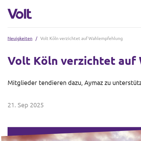
Neuigkeiten
/
Volt Köln verzichtet auf Wahlempfehlung
Volt in Nordrhein-Westfalen
Volt Köln verzichtet au
Website von Volt NRW
Programm
Volt vor Ort in NRW
Mitglieder tendieren dazu, Aymaz zu unterstüt
Über Volt
Volt in Deutschland
21. Sep 2025
Menschen
Website
Volt in deinem Bundesland
Neuigkeiten