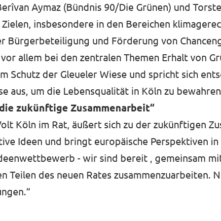
Berîvan Aymaz (Bündnis 90/Die Grünen) und Torst
Zielen, insbesondere in den Bereichen klimagere
r Bürgerbeteiligung und Förderung von Chancengl
 vor allem bei den zentralen Themen Erhalt von G
um Schutz der Gleueler Wiese und spricht sich ents
e aus, um die Lebensqualität in Köln zu bewahren.
f die zukünftige Zusammenarbeit“
olt Köln im Rat, äußert sich zu der zukünftigen Z
ative Ideen und bringt europäische Perspektiven in
deenwettbewerb - wir sind bereit , gemeinsam mi
en Teilen des neuen Rates zusammenzuarbeiten. 
ungen.“