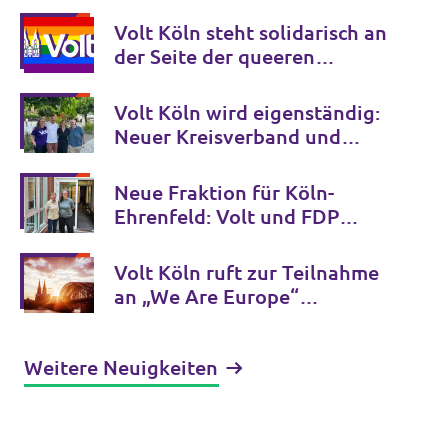
Volt Köln steht solidarisch an
der Seite der queeren
Community
Volt Köln wird eigenständig:
Neuer Kreisverband und
Vorstand gewählt
Neue Fraktion für Köln-
Ehrenfeld: Volt und FDP
bündeln ihre Kräfte in der
Bezirksvertretung
Volt Köln ruft zur Teilnahme
an „We Are Europe“
Demonstration auf
Weitere Neuigkeiten