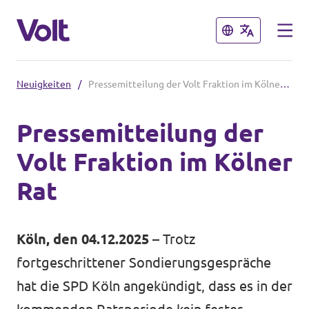
Schließen
Schließen
Neuigkeiten
/
Pressemitteilung der Volt Fraktion im Kölner Rat
Volt in Nordrhein-Westfalen
Pressemitteilung der
Website von Volt NRW
Volt Fraktion im Kölner
Programm
Volt vor Ort in NRW
Rat
Über Volt
Volt in Deutschland
Köln, den 04.12.2025 –
Trotz
Menschen
Website
fortgeschrittener Sondierungsgespräche
hat die SPD Köln angekündigt, dass es in der
Volt in deinem Bundesland
Neuigkeiten