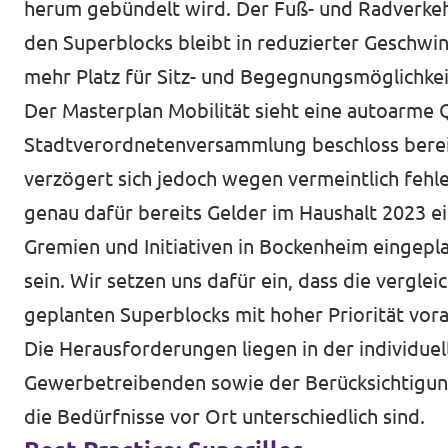
herum gebündelt wird. Der Fuß- und Radverkeh
Unsere Events
Europaebene
den Superblocks bleibt in reduzierter Geschwin
mehr Platz für Sitz- und Begegnungsmöglichke
Volt Europa
Der Masterplan Mobilität sieht eine autoarme 
Nationale Teams in Europa
Stadtverordnetenversammlung beschloss berei
Volt im Römer
verzögert sich jedoch wegen vermeintlich feh
Kommunalwahl 2026
genau dafür bereits Gelder im Haushalt 2023 
Gremien und Initiativen in Bockenheim eingep
Unterstütz' uns!
sein. Wir setzen uns dafür ein, dass die vergl
geplanten Superblocks mit hoher Priorität vor
Die Herausforderungen liegen in der individu
Gewerbetreibenden sowie der Berücksichtigung v
Transparenz
die Bedürfnisse vor Ort unterschiedlich sind.
Datenschutz