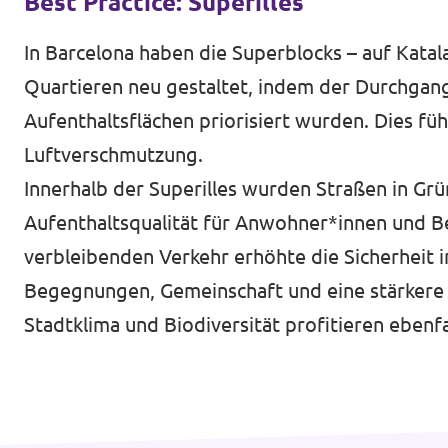
Best Practice: Superilles
Impressum
In Barcelona haben die Superblocks – auf Katal
Kontakt
Quartieren neu gestaltet, indem der Durchgan
Aufenthaltsflächen priorisiert wurden. Dies fü
Luftverschmutzung.
Innerhalb der Superilles wurden Straßen in Gr
Aufenthaltsqualität für Anwohner*innen und Be
verbleibenden Verkehr erhöhte die Sicherheit i
Begegnungen, Gemeinschaft und eine stärkere 
Stadtklima und Biodiversität profitieren ebenfa