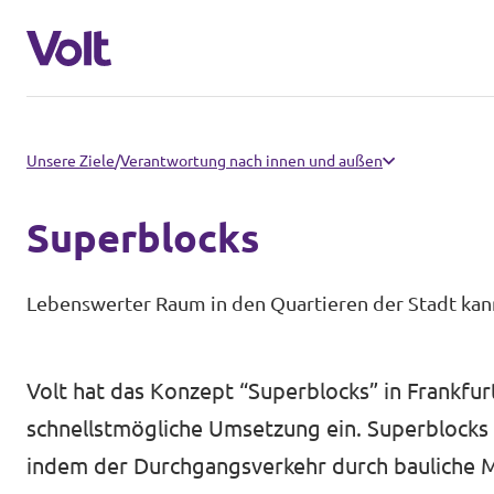
Landesebene
Unsere Ziele
/
Verantwortung nach innen und außen
Volt Hessen
Superblocks
Programm
Lokale Teams in Hessen
Lebenswerter Raum in den Quartieren der Stadt kan
Über Volt
Bundesebene
Menschen
Volt hat das Konzept “Superblocks” in Frankfur
Volt Deutschland
schnellstmögliche Umsetzung ein. Superblocks 
Länderteams in Deutschland
indem der Durchgangsverkehr durch bauliche 
Neuigkeiten