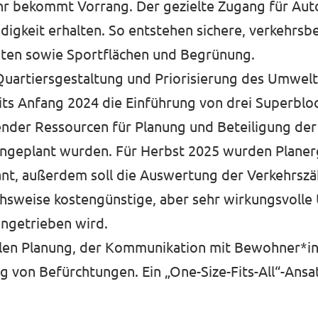
r bekommt Vorrang. Der gezielte Zugang für Auto
digkeit erhalten. So entstehen sichere, verkehrsb
iten sowie Sportflächen und Begrünung.
Quartiersgestaltung und Priorisierung des Umwelt
ts Anfang 2024 die Einführung von drei Superblo
lender Ressourcen für Planung und Beteiligung de
eingeplant wurden. Für Herbst 2025 wurden Planer
lant, außerdem soll die Auswertung der Verkehrsz
eichsweise kostengünstige, aber sehr wirkungsvoll
angetrieben wird.
ellen Planung, der Kommunikation mit Bewohner*i
on Befürchtungen. Ein „One-Size-Fits-All“-Ansatz