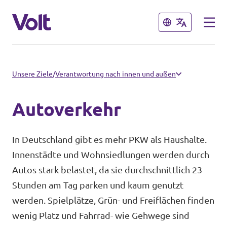
Schließen
Schließen
Landesebene
Unsere Ziele
/
Verantwortung nach innen und außen
Volt Hessen
Autoverkehr
Programm
Lokale Teams in Hessen
In Deutschland gibt es mehr PKW als Haushalte.
Über Volt
Innenstädte und Wohnsiedlungen werden durch
Bundesebene
Autos stark belastet, da sie durchschnittlich 23
Menschen
Stunden am Tag parken und kaum genutzt
Volt Deutschland
werden. Spielplätze, Grün- und Freiflächen finden
Länderteams in Deutschland
wenig Platz und Fahrrad- wie Gehwege sind
Neuigkeiten