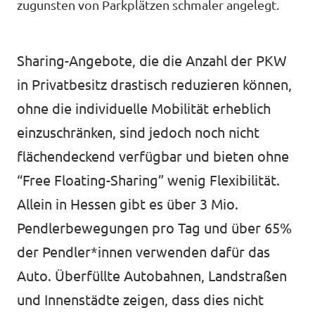
zugunsten von Parkplätzen schmaler angelegt.
Unsere Events
Europaebene
Sharing-Angebote, die die Anzahl der PKW
Volt Europa
in Privatbesitz drastisch reduzieren können,
Nationale Teams in Europa
Volt im Römer
ohne die individuelle Mobilität erheblich
einzuschränken, sind jedoch noch nicht
Kommunalwahl 2026
flächendeckend verfügbar und bieten ohne
Unterstütz' uns!
“Free Floating-Sharing” wenig Flexibilität.
Allein in Hessen gibt es über 3 Mio.
Pendlerbewegungen pro Tag und über 65%
der Pendler*innen verwenden dafür das
Auto. Überfüllte Autobahnen, Landstraßen
Transparenz
und Innenstädte zeigen, dass dies nicht
Datenschutz