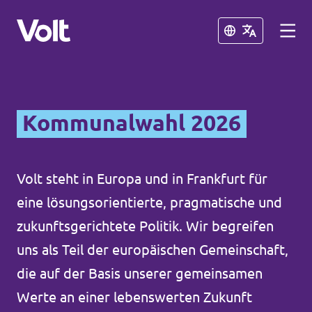
Schließen
Schließen
Landesebene
Kommunalwahl 2026
Volt Hessen
Programm
Lokale Teams in Hessen
Volt steht in Europa und in Frankfurt für
eine lösungsorientierte, pragmatische und
Über Volt
Bundesebene
zukunftsgerichtete Politik. Wir begreifen
Menschen
uns als Teil der europäischen Gemeinschaft,
Volt Deutschland
die auf der Basis unserer gemeinsamen
Länderteams in Deutschland
Werte an einer lebenswerten Zukunft
Neuigkeiten