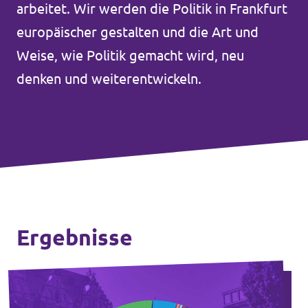
arbeitet. Wir werden die Politik in Frankfurt
Unsere Events
Europaebene
europäischer gestalten und die Art und
Weise, wie Politik gemacht wird, neu
Volt Europa
denken und weiterentwickeln.
Nationale Teams in Europa
Volt im Römer
Kommunalwahl 2026
Unterstütz' uns!
Ergebnisse
Transparenz
Datenschutz