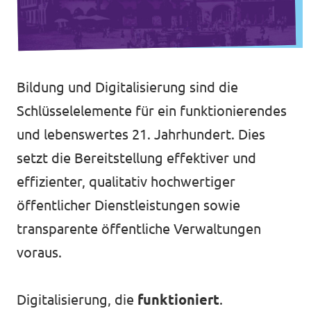
Unsere Events
Europaebene
Volt Europa
Bildung und Digitalisierung sind die
Nationale Teams in Europa
Volt im Römer
Schlüsselelemente für ein funktionierendes
und lebenswertes 21. Jahrhundert. Dies
Kommunalwahl 2026
setzt die Bereitstellung effektiver und
Unterstütz' uns!
effizienter, qualitativ hochwertiger
öffentlicher Dienstleistungen sowie
transparente öffentliche Verwaltungen
voraus.
Transparenz
Digitalisierung, die
funktioniert
.
Datenschutz