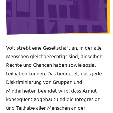
Unsere Events
Europaebene
Volt Europa
Nationale Teams in Europa
Volt im Römer
Volt strebt eine Gesellschaft an, in der alle
Kommunalwahl 2026
Menschen gleichberechtigt sind, dieselben
Unterstütz' uns!
Rechte und Chancen haben sowie sozial
teilhaben können. Das bedeutet, dass jede
Diskriminierung von Gruppen und
Minderheiten beendet wird, dass Armut
konsequent abgebaut und die Integration
Transparenz
und Teilhabe aller Menschen an der
Datenschutz