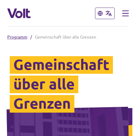
Schließen
Schließen
Programm
/
Gemeinschaft über alle Grenzen
Landesebene
Gemeinschaft
Volt Hessen
Programm
Lokale Teams in Hessen
über alle
Über Volt
Bundesebene
Grenzen
Menschen
Volt Deutschland
Länderteams in Deutschland
Neuigkeiten