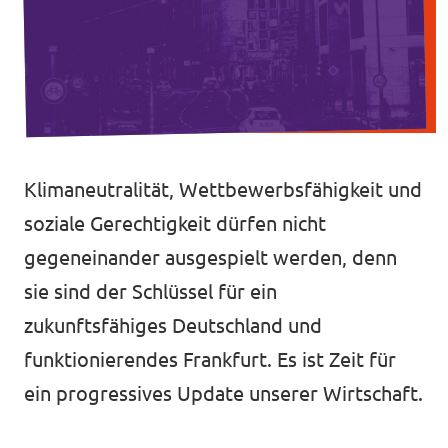
Unsere Events
Europaebene
Volt Europa
Nationale Teams in Europa
Volt im Römer
Klimaneutralität, Wettbewerbsfähigkeit und
Kommunalwahl 2026
soziale Gerechtigkeit dürfen nicht
Unterstütz' uns!
gegeneinander ausgespielt werden, denn
sie sind der Schlüssel für ein
zukunftsfähiges Deutschland und
funktionierendes Frankfurt. Es ist Zeit für
ein progressives Update unserer Wirtschaft.
Transparenz
Datenschutz