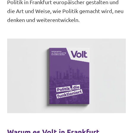
Politik in Frankfurt europäischer gestalten und
Unsere Events
die Art und Weise, wie Politik gemacht wird, neu
Europaebene
denken und weiterentwickeln.
Volt Europa
Nationale Teams in Europa
Volt im Römer
Kommunalwahl 2026
Unterstütz' uns!
Transparenz
Warum es Volt in Frankfurt
Datenschutz