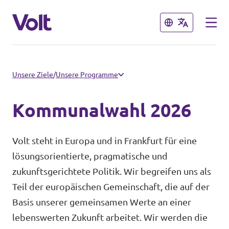
Schließen
Schließen
Landesebene
Unsere Ziele
/
Unsere Programme
Volt Hessen
Kommunalwahl 2026
Programm
Lokale Teams in Hessen
Volt steht in Europa und in Frankfurt für eine
Über Volt
lösungsorientierte, pragmatische und
Bundesebene
zukunftsgerichtete Politik. Wir begreifen uns als
Menschen
Teil der europäischen Gemeinschaft, die auf der
Volt Deutschland
Basis unserer gemeinsamen Werte an einer
Länderteams in Deutschland
lebenswerten Zukunft arbeitet. Wir werden die
Neuigkeiten