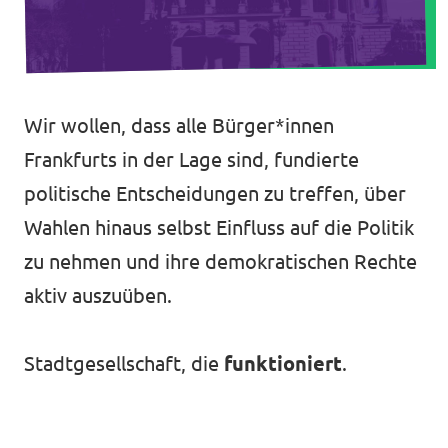
Unsere Events
Europaebene
Volt Europa
Wir wollen, dass alle Bürger*innen
Nationale Teams in Europa
Volt im Römer
Frankfurts in der Lage sind, fundierte
politische Entscheidungen zu treffen, über
Kommunalwahl 2026
Wahlen hinaus selbst Einfluss auf die Politik
Unterstütz' uns!
zu nehmen und ihre demokratischen Rechte
aktiv auszuüben.
Stadtgesellschaft, die
funktioniert
.
Transparenz
Datenschutz