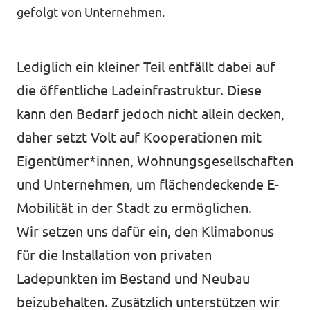
gefolgt von Unternehmen.
Unsere Events
Europaebene
Volt Europa
Lediglich ein kleiner Teil entfällt dabei auf
die öffentliche Ladeinfrastruktur. Diese
Nationale Teams in Europa
Volt im Römer
kann den Bedarf jedoch nicht allein decken,
daher setzt Volt auf Kooperationen mit
Kommunalwahl 2026
Eigentümer*innen, Wohnungsgesellschaften
Unterstütz' uns!
und Unternehmen, um flächendeckende E-
Mobilität in der Stadt zu ermöglichen.
Wir setzen uns dafür ein, den Klimabonus
für die Installation von privaten
Ladepunkten im Bestand und Neubau
Transparenz
beizubehalten. Zusätzlich unterstützen wir
Datenschutz