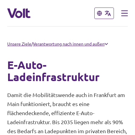
Schließen
Schließen
Landesebene
Unsere Ziele
/
Verantwortung nach innen und außen
Volt Hessen
E-Auto-
Programm
Lokale Teams in Hessen
Ladeinfrastruktur
Über Volt
Bundesebene
Damit die Mobilitätswende auch in Frankfurt am
Main funktioniert, braucht es eine
Menschen
Volt Deutschland
flächendeckende, effiziente E-Auto-
Ladeinfrastruktur. Bis 2035 liegen mehr als 90%
Länderteams in Deutschland
Neuigkeiten
des Bedarfs an Ladepunkten im privaten Bereich,