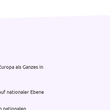
uropa als Ganzes in
auf nationaler Ebene
n nationalen