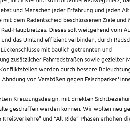
ges, intuitives und komfortables Radwegenetz, das 
etet und Menschen jeder Erfahrung und jeden Alte
die mit dem Radentscheid beschlossenen Ziele und
n Rad-Hauptnetzes. Dieses soll weitgehend vom Au
e und das Umland effizient verbinden, durch Rads
 Lückenschlüsse mit baulich getrennten und
isung zusätzlicher Fahrradstraßen sowie gezielt
 Konfliktstellen werden durch bessere Beleuchtu
e Ahndung von Verstößen gegen Falschparker*inne
htem Kreuzungsdesign, mit direkten Sichtbeziehu
alle geschaffen werden können. Wir wollen neu g
 Kreisverkehre” und “All-Ride”-Phasen erhöhen die