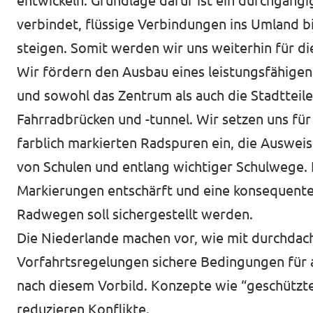
entwickeln. Grundlage dafür ist ein durchgängi
Unsere Events
verbindet, flüssige Verbindungen ins Umland bi
Europaebene
steigen. Somit werden wir uns weiterhin für 
Volt Europa
Wir fördern den Ausbau eines leistungsfähige
und sowohl das Zentrum als auch die Stadtteil
Nationale Teams in Europa
Volt im Römer
Fahrradbrücken und -tunnel. Wir setzen uns für
Kommunalwahl 2026
farblich markierten Radspuren ein, die Auswe
von Schulen und entlang wichtiger Schulwege.
Unterstütz' uns!
Markierungen entschärft und eine konsequent
Radwegen soll sichergestellt werden.
Die Niederlande machen vor, wie mit durchdac
Vorfahrtsregelungen sichere Bedingungen für 
Transparenz
nach diesem Vorbild. Konzepte wie “geschützte
reduzieren Konflikte.
Datenschutz