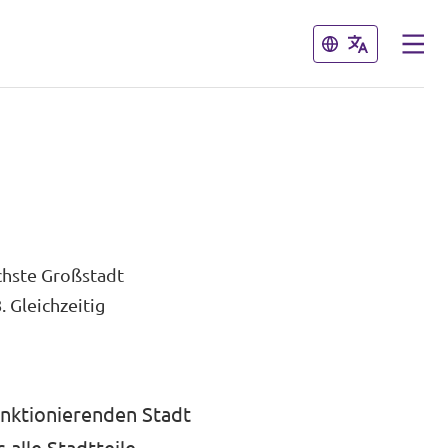
Schließen
Schließen
chste Großstadt
 Gleichzeitig
unktionierenden Stadt