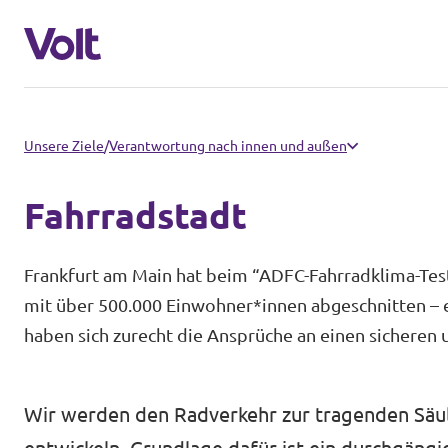
Landesebene
Unsere Ziele
/
Verantwortung nach innen und außen
Volt Hessen
Fahrradstadt
Programm
Lokale Teams in Hessen
Frankfurt am Main hat beim “ADFC-Fahrradklima-Test
Über Volt
mit über 500.000 Einwohner*innen abgeschnitten – e
Bundesebene
haben sich zurecht die Ansprüche an einen sicheren 
Menschen
Volt Deutschland
Wir werden den Radverkehr zur tragenden Säule
Länderteams in Deutschland
Neuigkeiten