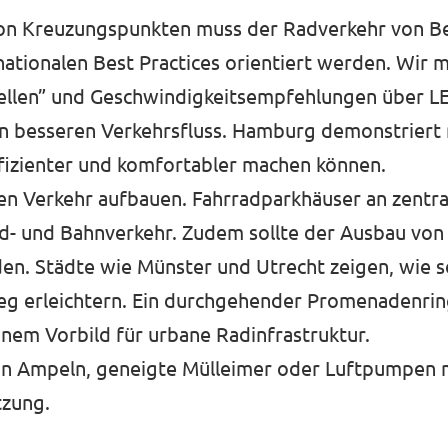
on Kreuzungspunkten muss der Radverkehr von Be
nationalen Best Practices orientiert werden. Wir 
ellen” und Geschwindigkeitsempfehlungen über L
en besseren Verkehrsfluss. Hamburg demonstriert
ffizienter und komfortabler machen können.
hen Verkehr aufbauen. Fahrradparkhäuser an zentr
d- und Bahnverkehr. Zudem sollte der Ausbau von
den. Städte wie Münster und Utrecht zeigen, wie 
eg erleichtern. Ein durchgehender Promenadenrin
nem Vorbild für urbane Radinfrastruktur.
an Ampeln, geneigte Mülleimer oder Luftpumpen 
tzung.