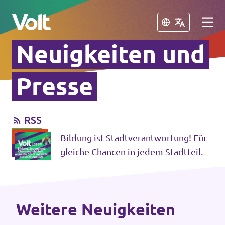
Schließen
Schließen
Neuigkeiten und
Volt in Nordrhein-Westfalen
Presse
Website von Volt NRW
RSS
Programm
Teams vor Ort in NRW
Bildung ist Stadtverantwortung! Für
Über Volt
gleiche Chancen in jedem Stadtteil.
Volt in Deutschland
Menschen
Website
Weitere Neuigkeiten
Volt in deinem Bundesland
Neuigkeiten