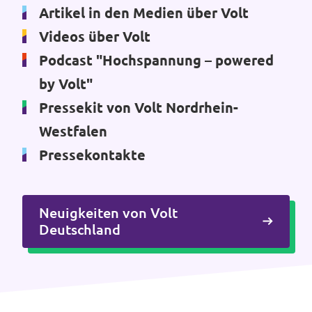
Volt Deutschland Merchandise Shop
Artikel in den Medien über Volt
Unsere Events
Videos über Volt
Podcast "Hochspannung – powered
by Volt"
Presse
Pressekit von Volt Nordrhein-
Westfalen
Mache bei uns mit!
Pressekontakte
Deine Spende für Volt!
Neuigkeiten von Volt
Jobs bei Volt
Deutschland
Volt in deiner Nähe