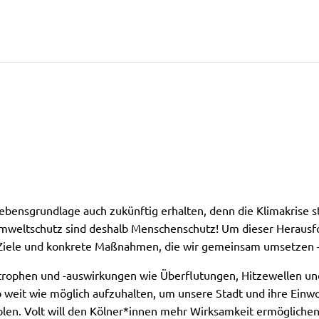
ensgrundlage auch zukünftig erhalten, denn die Klimakrise s
mweltschutz sind deshalb Menschenschutz! Um dieser Herausf
Ziele und konkrete Maßnahmen, die wir gemeinsam umsetzen – 
strophen und -auswirkungen wie Überflutungen, Hitzewellen und
 so weit wie möglich aufzuhalten, um unsere Stadt und ihre Ein
olen. Volt will den Kölner*innen mehr Wirksamkeit ermöglichen