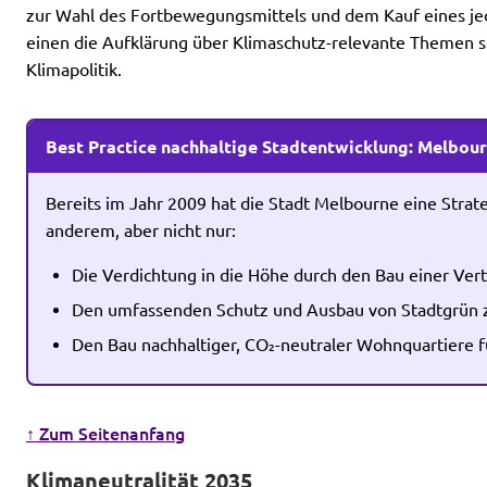
Volt Deutschland Merchandise Shop
zur Wahl des Fortbewegungsmittels und dem Kauf eines jed
Unsere Events
einen die Aufklärung über Klimaschutz-relevante Themen so
Klimapolitik.
Best Practice nachhaltige Stadtentwicklung: Melbou
Presse
Bereits im Jahr 2009 hat die Stadt Melbourne eine Strat
Mach bei uns mit!
anderem, aber nicht nur:
Deine Spende für Volt!
Die Verdichtung in die Höhe durch den Bau einer Vert
Den umfassenden Schutz und Ausbau von Stadtgrün z
Kontakt
Den Bau nachhaltiger, CO₂-neutraler Wohnquartiere
↑ Zum Seitenanfang
Ratsfraktion Köln
Klimaneutralität 2035