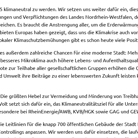
35 klimaneutral zu werden. Wir setzen uns weiter dafür ein, di
hungen und Verpflichtungen des Landes Nordrhein-Westfalen, 
ichen. Es braucht die Anstrengung aller, um die Erderwärmung 
ten Europas haben gezeigt, dass uns die Klimakrise auch vor 
lokaler Klimaschutzbemühungen gibt es schon heute viele Posit
 dies außerdem zahlreiche Chancen für eine moderne Stadt: Mehr 
h besseres Mikroklima auch höhere Lebens- und Aufenthaltsqual
bote zur Teilhabe aller gesellschaftlichen Gruppen erhöhen di
 und Umwelt ihre Beiträge zu einer lebenswerten Zukunft leist
Die größten Hebel zur Vermeidung und Minderung von Treibh
lt setzt sich dafür ein, das Klimaneutralitätsziel für alle U
nsbesondere bei RheinEnergie/AWB, KVB/HGK sowie GAG und G
e Leitlinien für die knapp 700 öffentlichen Gebäude der Stadt 
ontrollings anpassen. Wir werden uns dafür einsetzen, die l