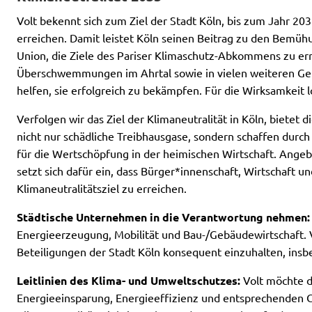
Volt bekennt sich zum Ziel der Stadt Köln, bis zum Jahr 20
erreichen. Damit leistet Köln seinen Beitrag zu den Bemü
Union, die Ziele des Pariser Klimaschutz-Abkommens zu erre
Transparenzregister
Überschwemmungen im Ahrtal sowie in vielen weiteren Gebie
helfen, sie erfolgreich zu bekämpfen. Für die Wirksamkeit 
Datenschutz
Verfolgen wir das Ziel der Klimaneutralität in Köln, bietet
Impressum
nicht nur schädliche Treibhausgase, sondern schaffen durc
für die Wertschöpfung in der heimischen Wirtschaft. Ange
setzt sich dafür ein, dass Bürger*innenschaft, Wirtschaft
Klimaneutralitätsziel zu erreichen.
Städtische Unternehmen in die Verantwortung nehmen:
Energieerzeugung, Mobilität und Bau-/Gebäudewirtschaft. Vo
Beteiligungen der Stadt Köln konsequent einzuhalten, i
Leitlinien des Klima- und Umweltschutzes:
Volt möchte di
Energieeinsparung, Energieeffizienz und entsprechenden C