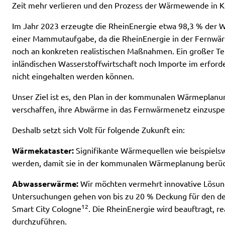
Zeit mehr verlieren und den Prozess der Wärmewende in Kö
Im Jahr 2023 erzeugte die RheinEnergie etwa 98,3 % der W
einer Mammutaufgabe, da die RheinEnergie in der Fernwär
noch an konkreten realistischen Maßnahmen. Ein großer Tei
inländischen Wasserstoffwirtschaft noch Importe im erford
nicht eingehalten werden können.
Unser Ziel ist es, den Plan in der kommunalen Wärmeplanun
verschaffen, ihre Abwärme in das Fernwärmenetz einzuspe
Deshalb setzt sich Volt für folgende Zukunft ein:
Wärmekataster:
Signifikante Wärmequellen wie beispiels
werden, damit sie in der kommunalen Wärmeplanung berüc
Abwasserwärme:
Wir möchten vermehrt innovative Lösung
Untersuchungen gehen von bis zu 20 % Deckung für den deu
12
Smart City Cologne
. Die RheinEnergie wird beauftragt, 
durchzuführen.