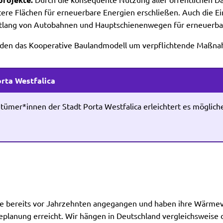
projekte:
Durch die konsequente Nutzung aller öffentlichen Dä
tere Flächen für erneuerbare Energien erschließen. Auch die Ei
lang von Autobahnen und Hauptschienenwegen für erneuerbare 
den das Kooperative Baulandmodell um verpflichtende Maßna
orta Westfalica
ümer*innen der Stadt Porta Westfalica erleichtert es mögliche
 bereits vor Jahrzehnten angegangen und haben ihre Wärmev
nung erreicht. Wir hängen in Deutschland vergleichsweise deut