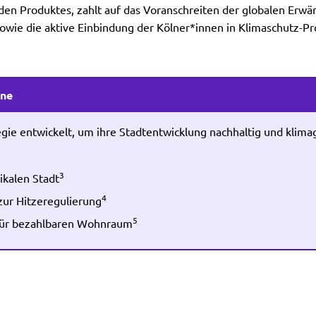
en Produktes, zahlt auf das Voranschreiten der globalen Erwä
wie die aktive Einbindung der Kölner*innen in Klimaschutz-Pro
rne
egie entwickelt, um ihre Stadtentwicklung nachhaltig und klima
3
ikalen Stadt
4
ur Hitzeregulierung
5
 für bezahlbaren Wohnraum