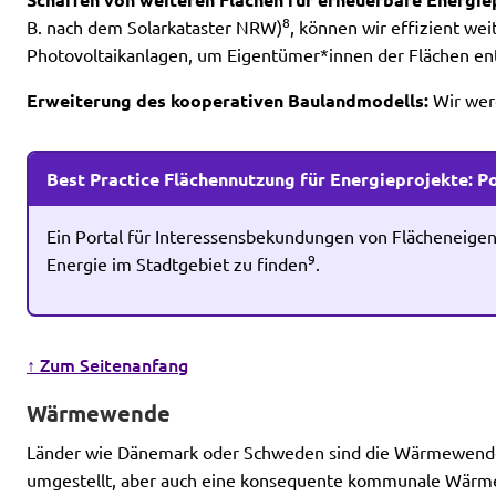
Schaffen von weiteren Flächen für erneuerbare Energie
8
B. nach dem Solarkataster NRW)
, können wir effizient wei
Photovoltaikanlagen, um Eigentümer*innen der Flächen ent
Erweiterung des kooperativen Baulandmodells:
Wir wer
Best Practice Flächennutzung für Energieprojekte: P
Ein Portal für Interessensbekundungen von Flächeneigent
9
Energie im Stadtgebiet zu finden
.
↑ Zum Seitenanfang
Wärmewende
Länder wie Dänemark oder Schweden sind die Wärmewende
umgestellt, aber auch eine konsequente kommunale Wärmepla