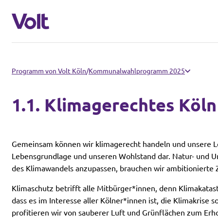
Volt in Nordrhein-Westfalen
Programm von Volt Köln
/
Kommunalwahl­programm 2025
Website von Volt NRW
1.1. Klimagerechtes Köln
Programm
Volt vor Ort in NRW
Über Volt
Gemeinsam können wir klimagerecht handeln und unsere Leb
Volt in Deutschland
Lebensgrundlage und unseren Wohlstand dar. Natur- und U
des Klimawandels anzupassen, brauchen wir ambitionierte 
Menschen
Website
Klimaschutz betrifft alle Mitbürger*innen, denn Klimakata
dass es im Interesse aller Kölner*innen ist, die Klimakrise
Volt in deinem Bundesland
Neuigkeiten
profitieren wir von sauberer Luft und Grünflächen zum Erh