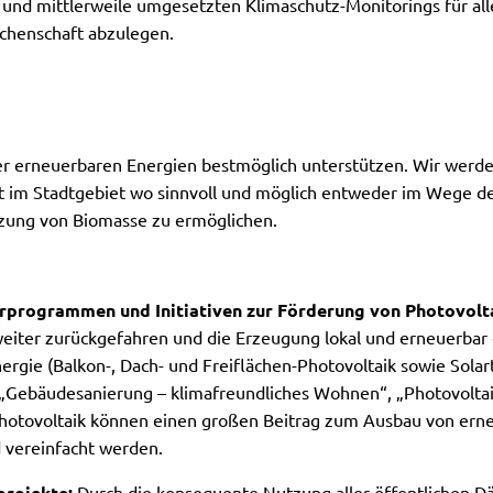
 und mittlerweile umgesetzten Klimaschutz-Monitorings für al
chenschaft abzulegen.
er erneuerbaren Energien bestmöglich unterstützen. Wir werden
ft im Stadtgebiet wo sinnvoll und möglich entweder im Wege d
zung von Biomasse zu ermöglichen.
programmen und Initiativen zur Förderung von Photovolta
weiter zurückgefahren und die Erzeugung lokal und erneuerbar
rgie (Balkon-, Dach- und Freiflächen-Photovoltaik sowie Sol
„Gebäudesanierung – klimafreundliches Wohnen“, „Photovoltai
 Photovoltaik können einen großen Beitrag zum Ausbau von ern
d vereinfacht werden.