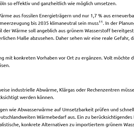
ln so effektiv und ganzheitlich wie möglich umsetzen.
ärme aus fossilen Energieträgern und nur 1,7 % aus erneuerb
11
meerzeugung bis 2035 klimaneutral sein muss
. In der Planu
l der Wärme soll angeblich aus grünem Wasserstoff bereitgeste
erlichen Maße abzusehen. Daher sehen wir eine reale Gefahr, d
g mit konkreten Vorhaben vor Ort zu ergänzen. Volt möchte de
isen.
weise industrielle Abwärme, Klärgas oder Rechenzentren müs
ksichtigt werden können.
en wie Abwasserwärme auf Umsetzbarkeit prüfen und schnells
tschlandweiten Wärmebedarf aus. Ein zu berücksichtigendes Be
realistische, konkrete Alternativen zu importiertem grünem Wa