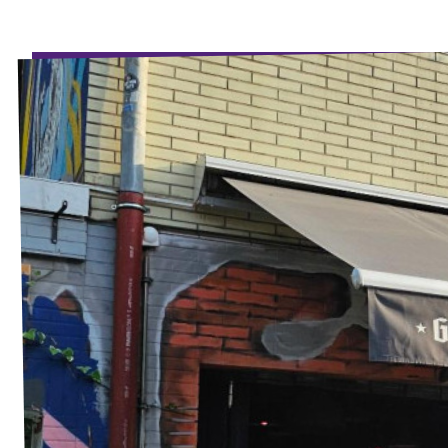
Volt Deutschland Merchandise Shop
Unsere Events
Presse
Mach bei uns mit!
Deine Spende für Volt!
Kontakt
Ratsfraktion Köln