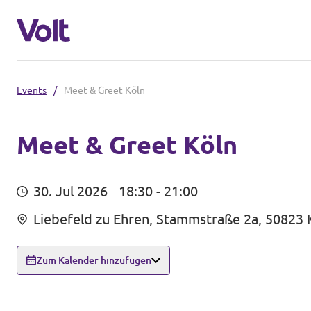
Events
/
Meet & Greet Köln
Volt in Nordrhein-Westfalen
Website von Volt NRW
Meet & Greet Köln
Programm
Volt vor Ort in NRW
30. Jul 2026
18:30 - 21:00
Über Volt
Liebefeld zu Ehren, Stammstraße 2a, 50823 
Volt in Deutschland
Menschen
Website
Zum Kalender hinzufügen
Volt in deinem Bundesland
Neuigkeiten