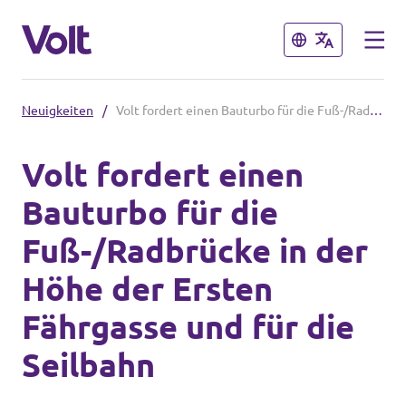
Schließen
Schließen
Neuigkeiten
/
Volt fordert einen Bauturbo für die Fuß-/Radbrücke in der Höhe der Ersten Fährgasse und für die Seilbahn
Volt in Nordrhein-Westfalen
Volt fordert einen
Website von Volt NRW
Bauturbo für die
Programm
Volt vor Ort in NRW
Fuß-/Radbrücke in der
Über Volt
Höhe der Ersten
Volt in Deutschland
Menschen
Fährgasse und für die
Volt Deutschland
Seilbahn
Volt in deinem Bundesland
Neuigkeiten