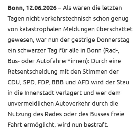
Volt Deutschland Merchandise Shop
Bonn, 12.06.2026
– Als wären die letzten
Unsere Events
Tagen nicht verkehrstechnisch schon genug
von katastrophalen Meldungen überschattet
gewesen, war nun der gestrige Donnerstag
Kontakt zu Volt Bonn
ein schwarzer Tag für alle in Bonn (Rad-,
Bus- oder Autofahrer*innen): Durch eine
Mach mit bei Volt Bonn
Ratsentscheidung mit den Stimmen der
Deine Spende für Volt
CDU, SPD, FDP, BBB und AFD wird der Stau
in die Innenstadt verlagert und wer dem
Werde Mitglied von Volt
unvermeidlichen Autoverkehr durch die
Nutzung des Rades oder des Busses freie
Fahrt ermöglicht, wird nun bestraft.
Volt Bonn Newsletter