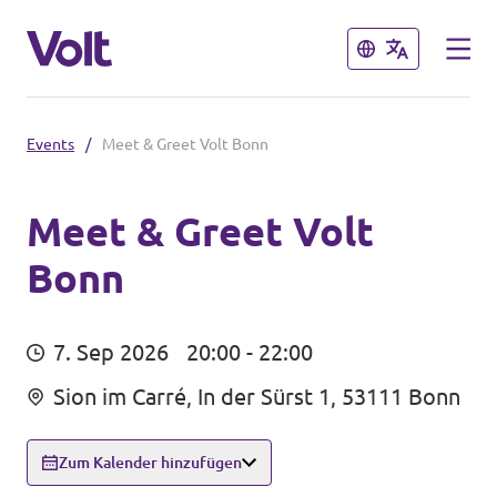
Schließen
Schließen
Events
/
Meet & Greet Volt Bonn
Volt in Nordrhein-Westfalen
Website von Volt NRW
Meet & Greet Volt
Bonn
Programm
Volt vor Ort in NRW
Über Volt
Volt in Deutschland
7. Sep 2026
20:00 - 22:00
Menschen
Sion im Carré, In der Sürst 1, 53111 Bonn
Volt Deutschland
Volt in deinem Bundesland
Zum Kalender hinzufügen
Neuigkeiten